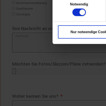
Wohnraumerweiterung
Notwendig
Dachfenster
Sonstiges
Ihre Nachricht an uns
Nur notwendige Cook
Möchten Sie Fotos/Skizzen/Pläne mitsenden?
Woher kennen Sie uns?