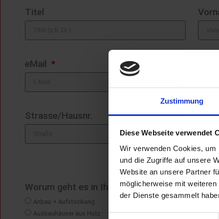
Titel
Vor
eMail
Zustimmung
Strasse/Hausnr.
PLZ
Diese Webseite verwendet 
Wir verwenden Cookies, um I
und die Zugriffe auf unsere 
Website an unsere Partner fü
möglicherweise mit weiteren
Worum geht es in Ihrer Anfrage?
der Dienste gesammelt habe
Anbau + Aufstockung
Ausbauhäuser aus Holz
Einwilligungsauswahl